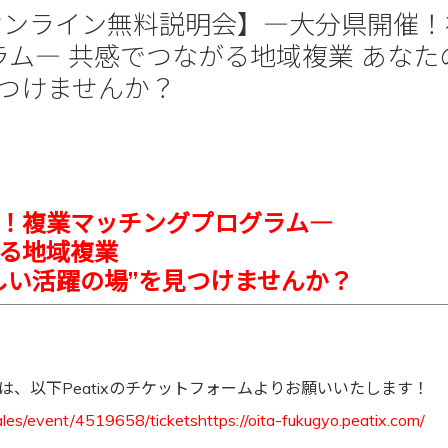
金)オンライン無料説明会】―大分県開催
ム― 共感でつながる地域複業 あなた
見つけませんか？
！複業マッチングプログラム―
る地域複業
しい活躍の場”を見つけませんか？
は、以下Peatixのチケットフォームよりお願いいたします！
sales/event/4519658/ticketshttps://oita-fukugyo.peatix.com/