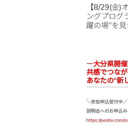
【8/29(
ングプログラ
躍の場”を
―大分県開催
共感でつなが
あなたの“新
＼参加申込受付中／
説明会へのお申込み
https://peatix.com/