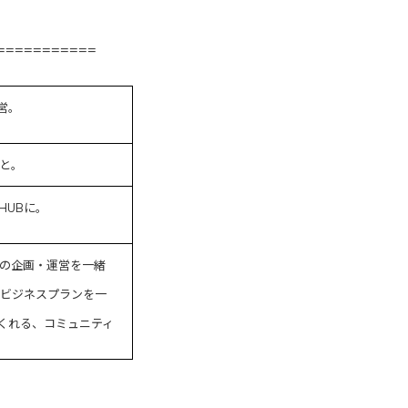
===========
営。
と。
HUBに。
の企画・運営を一緒
のビジネスプランを一
くれる、コミュニティ