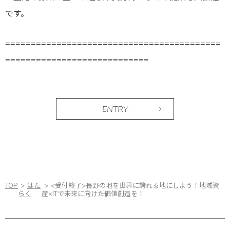
です。
==========================================
============================
ENTRY
TOP
はた
<受付終了>長野の地を世界に誇れる地にしよう！地域資
らく
産×ITで未来に向けた価値創造を！