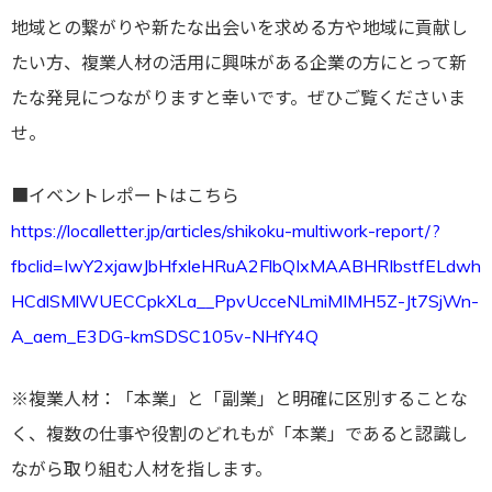
地域との繋がりや新たな出会いを求める方や地域に貢献し
たい方、複業人材の活用に興味がある企業の方にとって新
たな発見につながりますと幸いです。ぜひご覧くださいま
せ。
■イベントレポートはこちら
https://localletter.jp/articles/shikoku-multiwork-report/?
fbclid=IwY2xjawJbHfxleHRuA2FlbQIxMAABHRIbstfELdwh
HCdlSMlWUECCpkXLa__PpvUcceNLmiMIMH5Z-Jt7SjWn-
A_aem_E3DG-kmSDSC105v-NHfY4Q
※複業人材：「本業」と「副業」と明確に区別することな
く、複数の仕事や役割のどれもが「本業」であると認識し
ながら取り組む人材を指します。