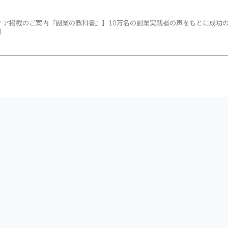
ィア掲載のご案内『副業の教科書』】10万名の副業実践者の声をもとに成功のメ
)