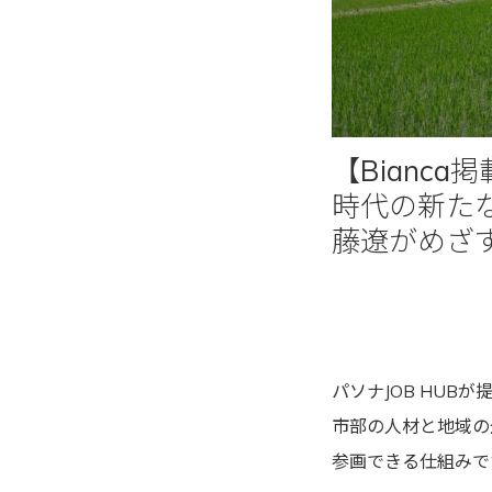
【Bianc
時代の新た
藤遼がめざ
パソナJOB HUBが
市部の人材と地域の
参画できる仕組みで