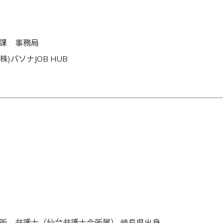
課 事務局
株)パソナJOB HUB
所 弁護士（仙台弁護士会所属） 岐阜県出身。