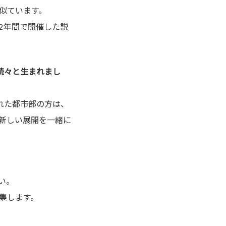
似ています。
2年間で開催した説
続々と生まれまし
れた都市部の方は、
新しい展開を一緒に
い。
集します。