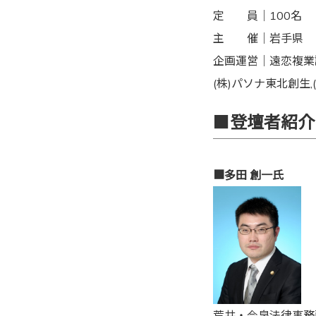
定 員｜100名
主 催｜岩手県
企画運営｜遠恋複業
(株)パソナ東北創生,(
■
登壇者紹介
■多田 創一氏
荒井・今泉法律事務