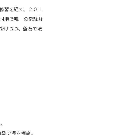
修習を経て、２０１
同地で唯一の常駐弁
掛けつつ、釜石で法
る。
議副会長を拝命。