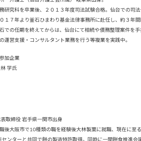
務研究科を卒業後、２０１３年度司法試験合格。仙台での司法
０１７年より釜石ひまわり基金法律事務所に赴任し、約３年間
石での任期を終えてからは、仙台にて相続や債務整理案件を手
の運営支援・コンサルタント業務を行う等複業を実践中。
参加企業
林 学氏
代表取締役 岩手県一関市出身
職後大阪市で10種類の職を経験後大林製菓に就職、現在に至
技術センターと共同で餅の製造特許取得。同時に一関餅食推進会