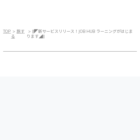
TOP
旅す
||◤新サービスリリース！JOB HUB ラーニングがはじま
る
ります◢||